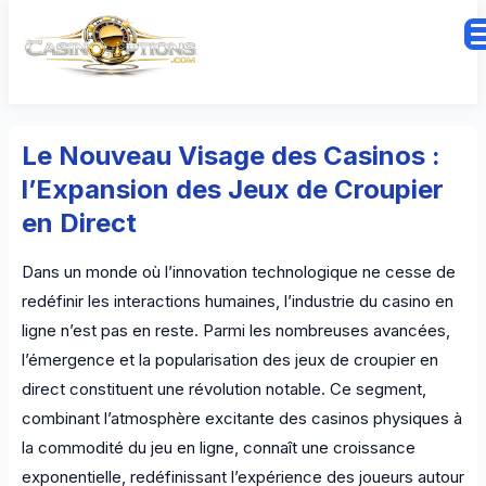
Le Nouveau Visage des Casinos :
l’Expansion des Jeux de Croupier
en Direct
Dans un monde où l’innovation technologique ne cesse de
redéfinir les interactions humaines, l’industrie du casino en
ligne n’est pas en reste. Parmi les nombreuses avancées,
l’émergence et la popularisation des jeux de croupier en
direct constituent une révolution notable. Ce segment,
combinant l’atmosphère excitante des casinos physiques à
la commodité du jeu en ligne, connaît une croissance
exponentielle, redéfinissant l’expérience des joueurs autour