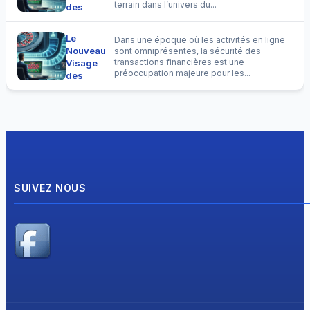
Croupier
terrain dans l’univers du...
des
en Direct
Casinos :
l’Expansion
Le
Dans une époque où les activités en ligne
des Jeux
Nouveau
sont omniprésentes, la sécurité des
de
transactions financières est une
Visage
Croupier
préoccupation majeure pour les...
des
en Direct
Casinos :
l’Expansion
des Jeux
de
Croupier
en Direct
SUIVEZ NOUS