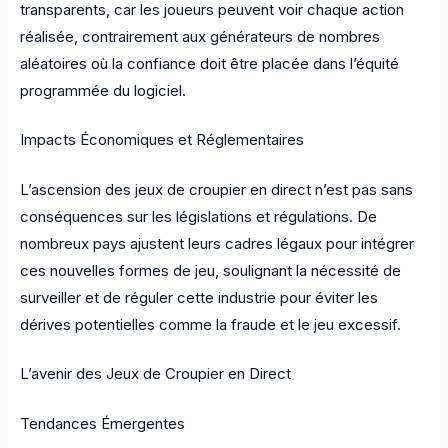
transparents, car les joueurs peuvent voir chaque action
réalisée, contrairement aux générateurs de nombres
aléatoires où la confiance doit être placée dans l’équité
programmée du logiciel.
Impacts Économiques et Réglementaires
L’ascension des jeux de croupier en direct n’est pas sans
conséquences sur les législations et régulations. De
nombreux pays ajustent leurs cadres légaux pour intégrer
ces nouvelles formes de jeu, soulignant la nécessité de
surveiller et de réguler cette industrie pour éviter les
dérives potentielles comme la fraude et le jeu excessif.
L’avenir des Jeux de Croupier en Direct
Tendances Émergentes