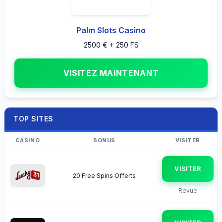
Palm Slots Casino
2500 € + 250 FS
VISITEZ MAINTENANT
TOP SITES
CASINO
BONUS
VISITER
VISITER
20 Free Spins Offerts
Revue