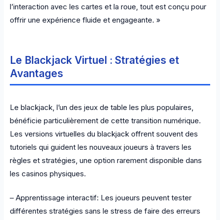
l’interaction avec les cartes et la roue, tout est conçu pour
offrir une expérience fluide et engageante. »
Le Blackjack Virtuel : Stratégies et
Avantages
Le blackjack, l’un des jeux de table les plus populaires,
bénéficie particulièrement de cette transition numérique.
Les versions virtuelles du blackjack offrent souvent des
tutoriels qui guident les nouveaux joueurs à travers les
règles et stratégies, une option rarement disponible dans
les casinos physiques.
– Apprentissage interactif: Les joueurs peuvent tester
différentes stratégies sans le stress de faire des erreurs