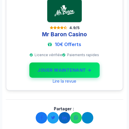
4.9/5
Mr Baron Casino
10€ Offerts
Licence vérifiée
Paiements rapides
JOUER MAINTENANT →
Lire la revue
Partager :