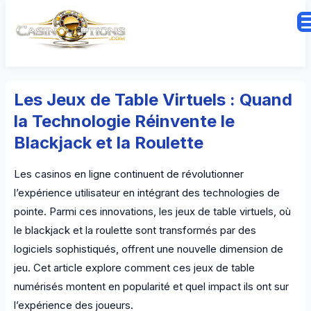
Les Jeux de Table Virtuels : Quand
la Technologie Réinvente le
Blackjack et la Roulette
Les casinos en ligne continuent de révolutionner
l’expérience utilisateur en intégrant des technologies de
pointe. Parmi ces innovations, les jeux de table virtuels, où
le blackjack et la roulette sont transformés par des
logiciels sophistiqués, offrent une nouvelle dimension de
jeu. Cet article explore comment ces jeux de table
numérisés montent en popularité et quel impact ils ont sur
l’expérience des joueurs.