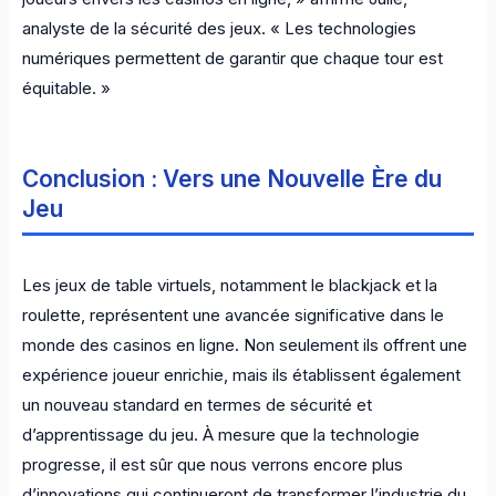
analyste de la sécurité des jeux. « Les technologies
numériques permettent de garantir que chaque tour est
équitable. »
Conclusion : Vers une Nouvelle Ère du
Jeu
Les jeux de table virtuels, notamment le blackjack et la
roulette, représentent une avancée significative dans le
monde des casinos en ligne. Non seulement ils offrent une
expérience joueur enrichie, mais ils établissent également
un nouveau standard en termes de sécurité et
d’apprentissage du jeu. À mesure que la technologie
progresse, il est sûr que nous verrons encore plus
d’innovations qui continueront de transformer l’industrie du