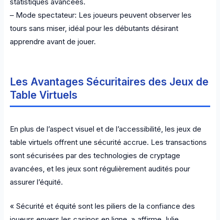
statistiques avancées.
– Mode spectateur: Les joueurs peuvent observer les
tours sans miser, idéal pour les débutants désirant
apprendre avant de jouer.
Les Avantages Sécuritaires des Jeux de
Table Virtuels
En plus de l’aspect visuel et de l’accessibilité, les jeux de
table virtuels offrent une sécurité accrue. Les transactions
sont sécurisées par des technologies de cryptage
avancées, et les jeux sont régulièrement audités pour
assurer l’équité.
« Sécurité et équité sont les piliers de la confiance des
joueurs envers les casinos en ligne, » affirme Julie,