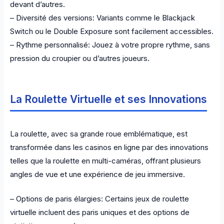
devant d’autres.
– Diversité des versions: Variants comme le Blackjack
Switch ou le Double Exposure sont facilement accessibles.
– Rythme personnalisé: Jouez à votre propre rythme, sans
pression du croupier ou d’autres joueurs.
La Roulette Virtuelle et ses Innovations
La roulette, avec sa grande roue emblématique, est
transformée dans les casinos en ligne par des innovations
telles que la roulette en multi-caméras, offrant plusieurs
angles de vue et une expérience de jeu immersive.
– Options de paris élargies: Certains jeux de roulette
virtuelle incluent des paris uniques et des options de