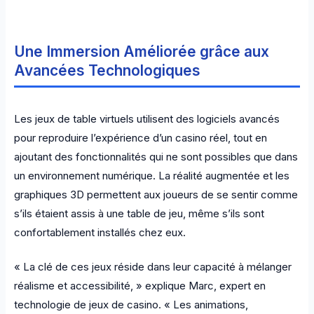
Une Immersion Améliorée grâce aux
Avancées Technologiques
Les jeux de table virtuels utilisent des logiciels avancés
pour reproduire l’expérience d’un casino réel, tout en
ajoutant des fonctionnalités qui ne sont possibles que dans
un environnement numérique. La réalité augmentée et les
graphiques 3D permettent aux joueurs de se sentir comme
s’ils étaient assis à une table de jeu, même s’ils sont
confortablement installés chez eux.
« La clé de ces jeux réside dans leur capacité à mélanger
réalisme et accessibilité, » explique Marc, expert en
technologie de jeux de casino. « Les animations,