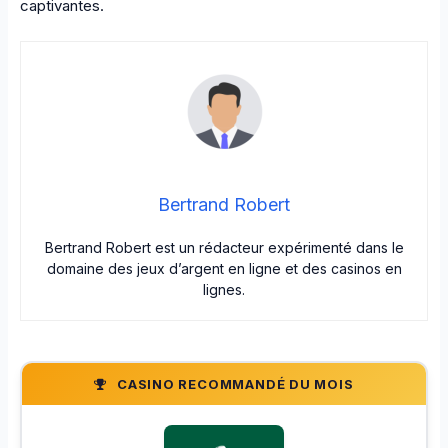
captivantes.
Bertrand Robert
Bertrand Robert est un rédacteur expérimenté dans le
domaine des jeux d’argent en ligne et des casinos en
lignes.
CASINO RECOMMANDÉ DU MOIS