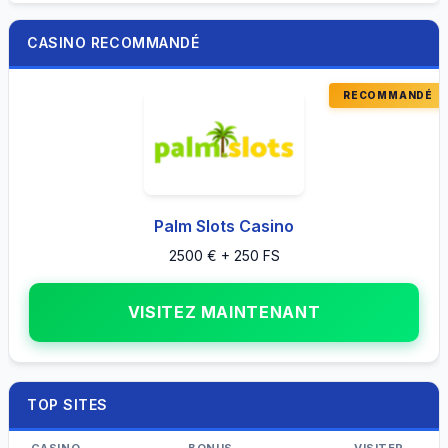
CASINO RECOMMANDÉ
Palm Slots Casino
2500 € + 250 FS
VISITEZ MAINTENANT
TOP SITES