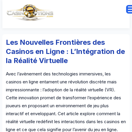
Les Nouvelles Frontières des
Casinos en Ligne : L’Intégration de
la Réalité Virtuelle
Avec l’avènement des technologies immersives, les
casinos en ligne entament une révolution discrète mais
impressionnante : l’adoption de la réalité virtuelle (VR).
Cette innovation promet de transformer l’expérience des
joueurs en proposant un environnement de jeu plus
interactif et enveloppant. Cet article explore comment la
réalité virtuelle redéfinit les interactions dans les casinos en
ligne et ce que cela signifie pour l’avenir du jeu en ligne.