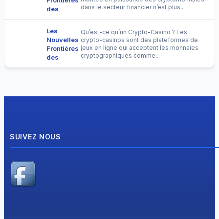
Frontières
Réalité
dans le secteur financier n’est plus...
des
Virtuelle
Casinos
en Ligne :
Les
Qu’est-ce qu’un Crypto-Casino ? Les
L’Intégration
Nouvelles
crypto-casinos sont des plateformes de
de la
jeux en ligne qui acceptent les monnaies
Frontières
Réalité
cryptographiques comme...
des
Virtuelle
Casinos
en Ligne :
L’Intégration
de la
Réalité
Virtuelle
SUIVEZ NOUS