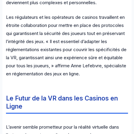
deviennent plus complexes et personnelles.
Les régulateurs et les opérateurs de casinos travaillent en
étroite collaboration pour mettre en place des protocoles
qui garantissent la sécurité des joueurs tout en préservant
l’intégrité des jeux. « Il est essentiel d’adapter les
réglementations existantes pour couvrir les spécificités de
la VR, garantissant ainsi une expérience sûre et équitable
pour tous les joueurs, » affirme Anne Lefebvre, spécialiste
en réglementation des jeux en ligne.
Le Futur de la VR dans les Casinos en
Ligne
L’avenir semble prometteur pour la réalité virtuelle dans