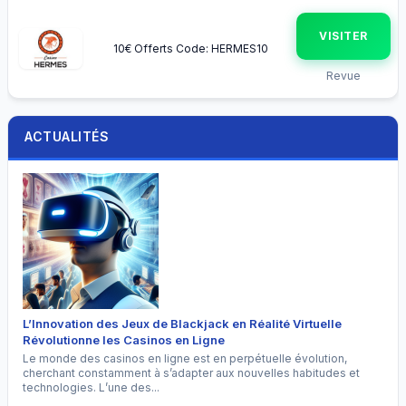
VISITER
10€ Offerts Code: HERMES10
Revue
ACTUALITÉS
L’Innovation des Jeux de Blackjack en Réalité Virtuelle
Révolutionne les Casinos en Ligne
Le monde des casinos en ligne est en perpétuelle évolution,
cherchant constamment à s’adapter aux nouvelles habitudes et
technologies. L’une des...