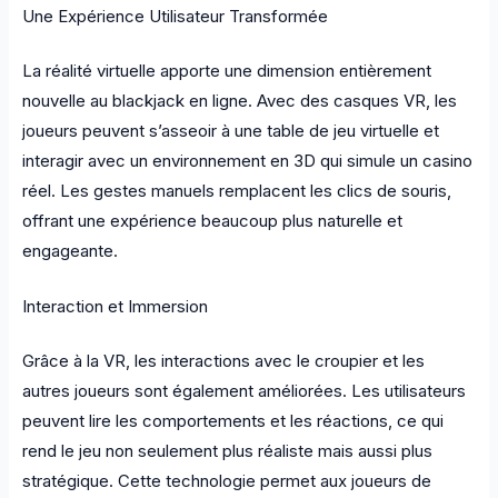
Une Expérience Utilisateur Transformée
La réalité virtuelle apporte une dimension entièrement
nouvelle au blackjack en ligne. Avec des casques VR, les
joueurs peuvent s’asseoir à une table de jeu virtuelle et
interagir avec un environnement en 3D qui simule un casino
réel. Les gestes manuels remplacent les clics de souris,
offrant une expérience beaucoup plus naturelle et
engageante.
Interaction et Immersion
Grâce à la VR, les interactions avec le croupier et les
autres joueurs sont également améliorées. Les utilisateurs
peuvent lire les comportements et les réactions, ce qui
rend le jeu non seulement plus réaliste mais aussi plus
stratégique. Cette technologie permet aux joueurs de