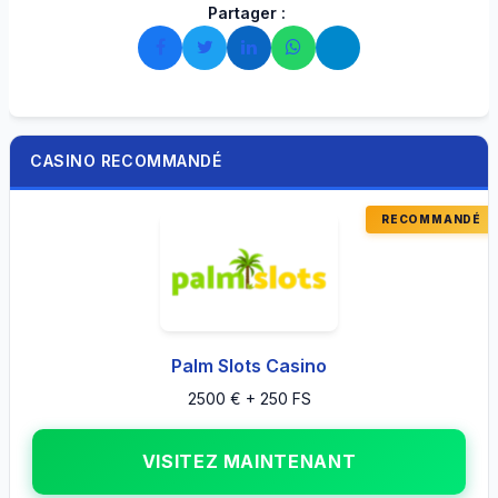
Partager :
CASINO RECOMMANDÉ
Palm Slots Casino
2500 € + 250 FS
VISITEZ MAINTENANT