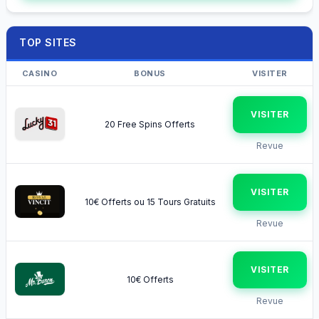
TOP SITES
CASINO
BONUS
VISITER
VISITER
20 Free Spins Offerts
Revue
VISITER
10€ Offerts ou 15 Tours Gratuits
Revue
VISITER
10€ Offerts
Revue