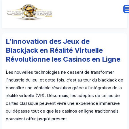
L’Innovation des Jeux de
Blackjack en Réalité Virtuelle
Révolutionne les Casinos en Ligne
Les nouvelles technologies ne cessent de transformer
l’industrie du jeu, et cette fois, c’est au tour du blackjack de
connaître une véritable révolution grâce à l’intégration de la
réalité virtuelle (VR). Désormais, les adeptes de ce jeu de
cartes classique peuvent vivre une expérience immersive
qui dépasse tout ce que les casinos en ligne traditionnels
pouvaient offrir jusqu’à présent.