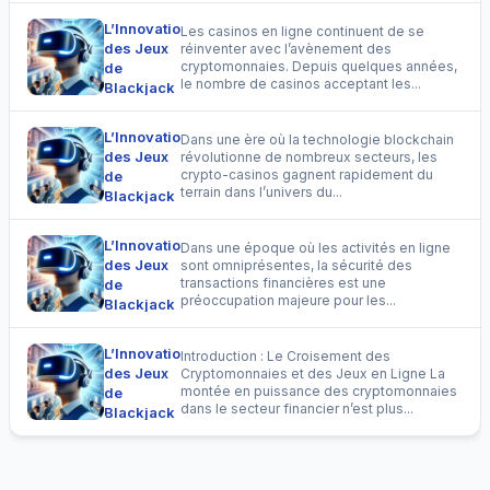
L’Innovation
Les casinos en ligne continuent de se
des Jeux
réinventer avec l’avènement des
cryptomonnaies. Depuis quelques années,
de
le nombre de casinos acceptant les...
Blackjack
en Réalité
Virtuelle
L’Innovation
Dans une ère où la technologie blockchain
Révolutionne
des Jeux
révolutionne de nombreux secteurs, les
les
crypto-casinos gagnent rapidement du
de
Casinos
terrain dans l’univers du...
Blackjack
en Ligne
en Réalité
Virtuelle
L’Innovation
Dans une époque où les activités en ligne
Révolutionne
des Jeux
sont omniprésentes, la sécurité des
les
transactions financières est une
de
Casinos
préoccupation majeure pour les...
Blackjack
en Ligne
en Réalité
Virtuelle
L’Innovation
Introduction : Le Croisement des
Révolutionne
des Jeux
Cryptomonnaies et des Jeux en Ligne La
les
montée en puissance des cryptomonnaies
de
Casinos
dans le secteur financier n’est plus...
Blackjack
en Ligne
en Réalité
Virtuelle
Révolutionne