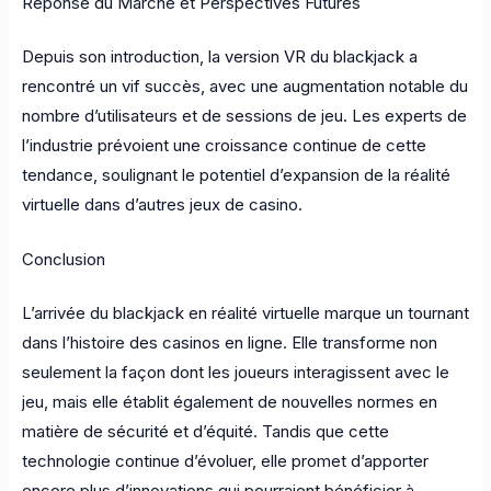
Réponse du Marché et Perspectives Futures
Depuis son introduction, la version VR du blackjack a
rencontré un vif succès, avec une augmentation notable du
nombre d’utilisateurs et de sessions de jeu. Les experts de
l’industrie prévoient une croissance continue de cette
tendance, soulignant le potentiel d’expansion de la réalité
virtuelle dans d’autres jeux de casino.
Conclusion
L’arrivée du blackjack en réalité virtuelle marque un tournant
dans l’histoire des casinos en ligne. Elle transforme non
seulement la façon dont les joueurs interagissent avec le
jeu, mais elle établit également de nouvelles normes en
matière de sécurité et d’équité. Tandis que cette
technologie continue d’évoluer, elle promet d’apporter
encore plus d’innovations qui pourraient bénéficier à