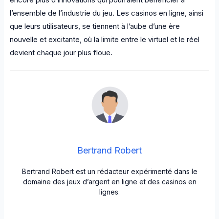
l’ensemble de l’industrie du jeu. Les casinos en ligne, ainsi
que leurs utilisateurs, se tiennent à l’aube d’une ère
nouvelle et excitante, où la limite entre le virtuel et le réel
devient chaque jour plus floue.
Bertrand Robert
Bertrand Robert est un rédacteur expérimenté dans le
domaine des jeux d’argent en ligne et des casinos en
lignes.