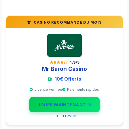
CASINO RECOMMANDÉ DU MOIS
4.9/5
Mr Baron Casino
10€ Offerts
Licence vérifiée
Paiements rapides
JOUER MAINTENANT →
Lire la revue