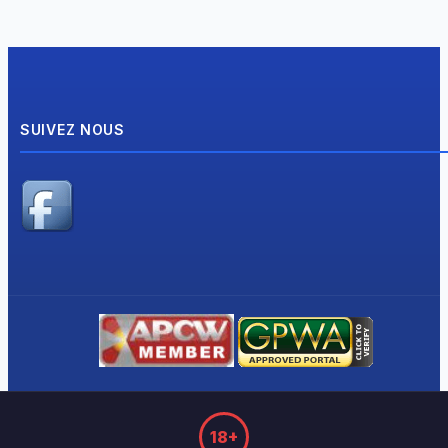
Nouvelle
Ère pour
les
Casinos
en Ligne
SUIVEZ NOUS
18+