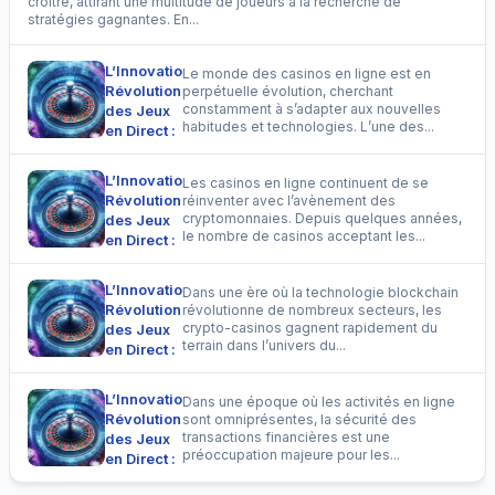
croître, attirant une multitude de joueurs à la recherche de
stratégies gagnantes. En...
L’Innovation
Le monde des casinos en ligne est en
Révolutionnaire
perpétuelle évolution, cherchant
constamment à s’adapter aux nouvelles
des Jeux
habitudes et technologies. L’une des...
en Direct :
Une
Nouvelle
L’Innovation
Les casinos en ligne continuent de se
Ère pour
Révolutionnaire
réinventer avec l’avènement des
les
cryptomonnaies. Depuis quelques années,
des Jeux
Casinos
le nombre de casinos acceptant les...
en Direct :
en Ligne
Une
Nouvelle
L’Innovation
Dans une ère où la technologie blockchain
Ère pour
Révolutionnaire
révolutionne de nombreux secteurs, les
les
crypto-casinos gagnent rapidement du
des Jeux
Casinos
terrain dans l’univers du...
en Direct :
en Ligne
Une
Nouvelle
L’Innovation
Dans une époque où les activités en ligne
Ère pour
Révolutionnaire
sont omniprésentes, la sécurité des
les
transactions financières est une
des Jeux
Casinos
préoccupation majeure pour les...
en Direct :
en Ligne
Une