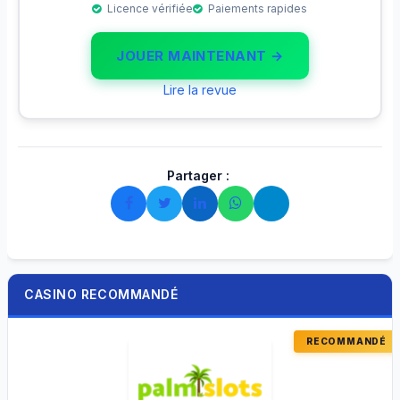
Licence vérifiée
Paiements rapides
JOUER MAINTENANT →
Lire la revue
Partager :
CASINO RECOMMANDÉ