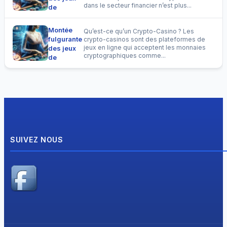
numérique
dans le secteur financier n’est plus...
de
au cœur
croupier
des
en direct :
casinos
Montée
Qu’est-ce qu’un Crypto-Casino ? Les
une
fulgurante
crypto-casinos sont des plateformes de
révolution
jeux en ligne qui acceptent les monnaies
des jeux
numérique
cryptographiques comme...
de
au cœur
croupier
des
en direct :
casinos
une
révolution
numérique
au cœur
des
casinos
SUIVEZ NOUS