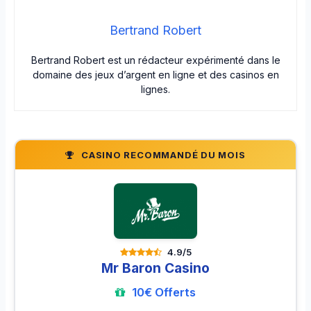
Bertrand Robert
Bertrand Robert est un rédacteur expérimenté dans le
domaine des jeux d’argent en ligne et des casinos en
lignes.
CASINO RECOMMANDÉ DU MOIS
4.9/5
Mr Baron Casino
10€ Offerts