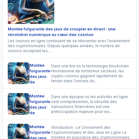
Montée fulgurante des jeux de croupier en direct : une
révolution numérique au cœur des casinos
Les casinos en ligne continuent de se réinventer avec l’avènement
des cryptomonnaies. Depuis quelques années, le nombre de
casinos acceptant les...
Montée
Dans une ère où la technologie blockchain
fulgurante
révolutionne de nombreux secteurs, les
crypto-casinos gagnent rapidement du
des jeux
terrain dans l’univers du...
de
croupier
en direct :
Montée
Dans une époque où les activités en ligne
une
fulgurante
sont omniprésentes, la sécurité des
révolution
transactions financières est une
des jeux
numérique
préoccupation majeure pour les...
de
au cœur
croupier
des
en direct :
casinos
Montée
Introduction : Le Croisement des
une
fulgurante
Cryptomonnaies et des Jeux en Ligne La
révolution
montée en puissance des cryptomonnaies
des jeux