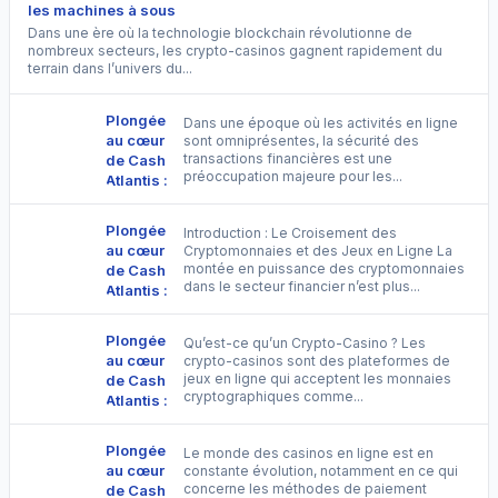
les machines à sous
Dans une ère où la technologie blockchain révolutionne de
nombreux secteurs, les crypto-casinos gagnent rapidement du
terrain dans l’univers du...
Plongée
Dans une époque où les activités en ligne
au cœur
sont omniprésentes, la sécurité des
transactions financières est une
de Cash
préoccupation majeure pour les...
Atlantis :
Quand le
mythe
Plongée
Introduction : Le Croisement des
inspire les
au cœur
Cryptomonnaies et des Jeux en Ligne La
machines
montée en puissance des cryptomonnaies
de Cash
à sous
dans le secteur financier n’est plus...
Atlantis :
Quand le
mythe
Plongée
Qu’est-ce qu’un Crypto-Casino ? Les
inspire les
au cœur
crypto-casinos sont des plateformes de
machines
jeux en ligne qui acceptent les monnaies
de Cash
à sous
cryptographiques comme...
Atlantis :
Quand le
mythe
Plongée
Le monde des casinos en ligne est en
inspire les
au cœur
constante évolution, notamment en ce qui
machines
concerne les méthodes de paiement
de Cash