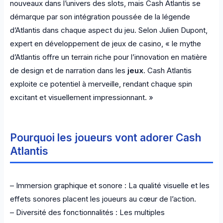
nouveaux dans l’univers des slots, mais Cash Atlantis se
démarque par son intégration poussée de la légende
d’Atlantis dans chaque aspect du jeu. Selon Julien Dupont,
expert en développement de jeux de casino, « le mythe
d’Atlantis offre un terrain riche pour l’innovation en matière
de design et de narration dans les
jeux
. Cash Atlantis
exploite ce potentiel à merveille, rendant chaque spin
excitant et visuellement impressionnant. »
Pourquoi les joueurs vont adorer Cash
Atlantis
– Immersion graphique et sonore : La qualité visuelle et les
effets sonores placent les joueurs au cœur de l’action.
– Diversité des fonctionnalités : Les multiples