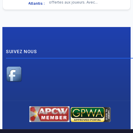
à sous
offertes aux joueurs. Avec...
Atlantis :
Quand le
mythe
inspire les
machines
à sous
SUIVEZ NOUS