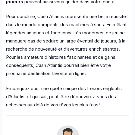
joueurs
peuvent aussi vous guider dans votre choix.
Pour conclure, Cash Atlantis représente une belle réussite
dans le monde compétitif des machines à sous. En mêlant
légendes antiques et fonctionnalités modernes, ce jeu ne
manquera pas de séduire un large éventail de joueurs, à la
recherche de nouveauté et d’aventures enrichissantes.
Pour les amateurs d’histoires fascinantes et de gains
conséquents, Cash Atlantis pourrait bien être votre
prochaine destination favorite en ligne.
Embarquez pour une quête unique des trésors engloutis
d’Atlantis, et qui sait, peut-être découvrirez-vous des
richesses au-delà de vos rêves les plus fous!