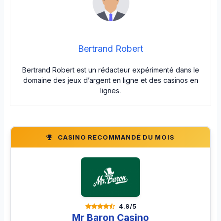
Bertrand Robert
Bertrand Robert est un rédacteur expérimenté dans le
domaine des jeux d’argent en ligne et des casinos en
lignes.
CASINO RECOMMANDÉ DU MOIS
4.9/5
Mr Baron Casino