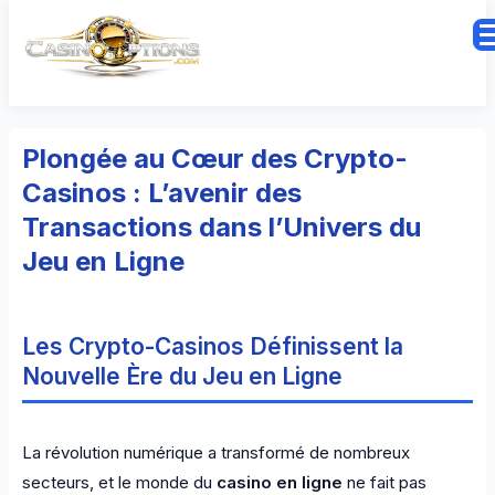
Plongée au Cœur des Crypto-
Casinos : L’avenir des
Transactions dans l’Univers du
Jeu en Ligne
Les Crypto-Casinos Définissent la
Nouvelle Ère du Jeu en Ligne
La révolution numérique a transformé de nombreux
secteurs, et le monde du
casino en ligne
ne fait pas