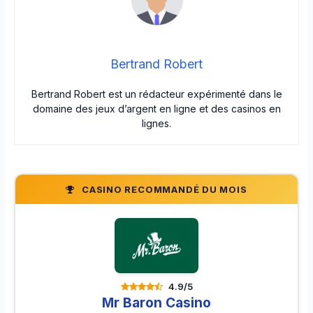
Bertrand Robert
Bertrand Robert est un rédacteur expérimenté dans le
domaine des jeux d’argent en ligne et des casinos en
lignes.
CASINO RECOMMANDÉ DU MOIS
4.9/5
Mr Baron Casino