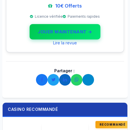
10€ Offerts
Licence vérifiée
Paiements rapides
JOUER MAINTENANT →
Lire la revue
Partager :
CASINO RECOMMANDÉ