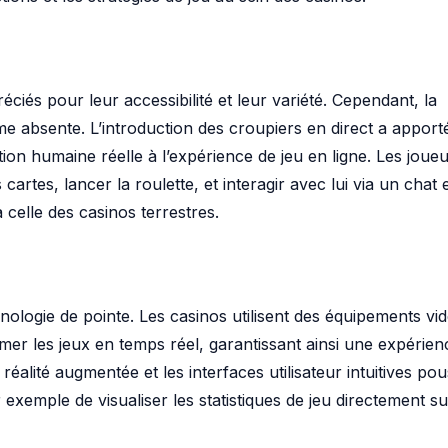
éciés pour leur accessibilité et leur variété. Cependant, la
 absente. L’introduction des croupiers en direct a apport
tion humaine réelle à l’expérience de jeu en ligne. Les joue
artes, lancer la roulette, et interagir avec lui via un chat 
celle des casinos terrestres.
ologie de pointe. Les casinos utilisent des équipements vi
amer les jeux en temps réel, garantissant ainsi une expérien
a réalité augmentée et les interfaces utilisateur intuitives po
exemple de visualiser les statistiques de jeu directement su