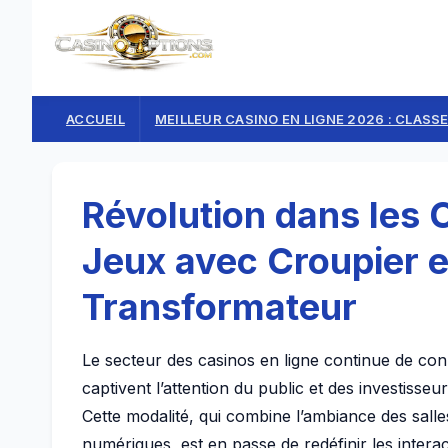
ACCUEIL
MEILLEUR CASINO EN LIGNE 2026 : CLAS
Révolution dans les 
Jeux avec Croupier e
Transformateur
Le secteur des casinos en ligne continue de con
captivent l’attention du public et des investisseu
Cette modalité, qui combine l’ambiance des salle
numériques, est en passe de redéfinir les interact