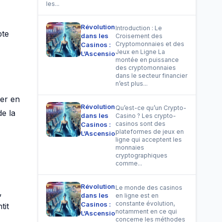
les...
Révolution
Introduction : Le
pte
dans les
Croisement des
Cryptomonnaies et des
Casinos :
Jeux en Ligne La
L’Ascension
montée en puissance
des Jeux
des cryptomonnaies
avec
dans le secteur financier
Croupier
n’est plus...
en Direct
ier en
et leur
Révolution
Impacte
Qu’est-ce qu’un Crypto-
de la
dans les
Transformateur
Casino ? Les crypto-
casinos sont des
Casinos :
plateformes de jeux en
L’Ascension
ligne qui acceptent les
des Jeux
monnaies
avec
cryptographiques
Croupier
comme...
en Direct
et leur
Révolution
Impacte
Le monde des casinos
,
dans les
Transformateur
en ligne est en
constante évolution,
Casinos :
tit
notamment en ce qui
L’Ascension
concerne les méthodes