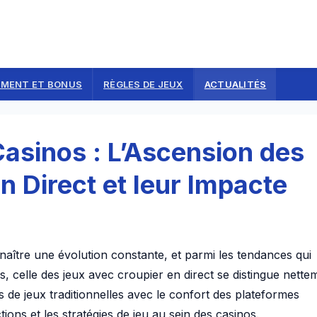
SEMENT ET BONUS
RÈGLES DE JEUX
ACTUALITÉS
Casinos : L’Ascension des
n Direct et leur Impacte
naître une évolution constante, et parmi les tendances qui
rs, celle des jeux avec croupier en direct se distingue nette
s de jeux traditionnelles avec le confort des plateformes
ions et les stratégies de jeu au sein des casinos.