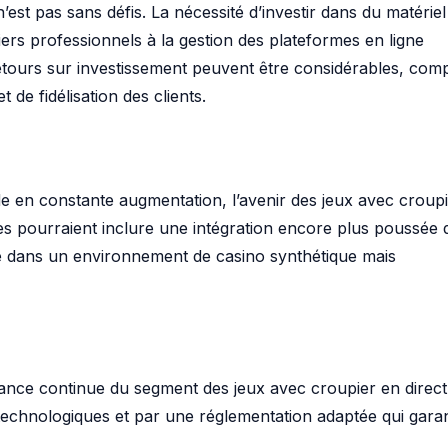
est pas sans défis. La nécessité d’investir dans du matériel
ers professionnels à la gestion des plateformes en ligne
 retours sur investissement peuvent être considérables, com
 de fidélisation des clients.
 en constante augmentation, l’avenir des jeux avec croup
es pourraient inclure une intégration encore plus poussée 
ale dans un environnement de casino synthétique mais
ssance continue du segment des jeux avec croupier en direct
 technologiques et par une réglementation adaptée qui garan