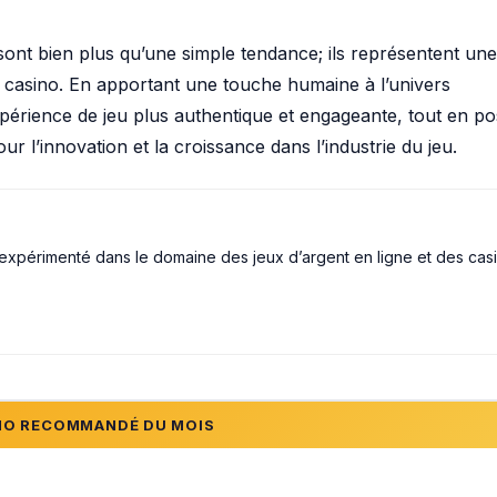
sont bien plus qu’une simple tendance; ils représentent une
e casino. En apportant une touche humaine à l’univers
périence de jeu plus authentique et engageante, tout en po
 l’innovation et la croissance dans l’industrie du jeu.
 expérimenté dans le domaine des jeux d’argent en ligne et des cas
NO RECOMMANDÉ DU MOIS