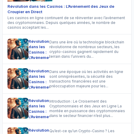
Révolution dans les Casinos : L’Avènement des Jeux de
Croupier en Direct
Les casinos en ligne continuent de se réinventer avec l’avènement
des cryptomonnaies. Depuis quelques années, le nombre de
casinos acceptant les...
Révolution
Dans une ère où la technologie blockchain
dans les
révolutionne de nombreux secteurs, les
crypto-casinos gagnent rapidement du
Casinos :
terrain dans l’univers du...
L’Avènement
des Jeux
de
Révolution
Dans une époque où les activités en ligne
Croupier
dans les
sont omniprésentes, la sécurité des
en Direct
transactions financières est une
Casinos :
préoccupation majeure pour les...
L’Avènement
des Jeux
de
Révolution
Introduction : Le Croisement des
Croupier
dans les
Cryptomonnaies et des Jeux en Ligne La
en Direct
montée en puissance des cryptomonnaies
Casinos :
dans le secteur financier n’est plus...
L’Avènement
des Jeux
de
Révolution
Qu’est-ce qu’un Crypto-Casino ? Les
Croupier