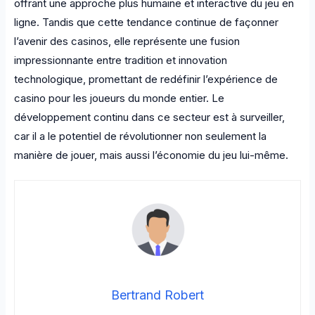
offrant une approche plus humaine et interactive du jeu en
ligne. Tandis que cette tendance continue de façonner
l’avenir des casinos, elle représente une fusion
impressionnante entre tradition et innovation
technologique, promettant de redéfinir l’expérience de
casino pour les joueurs du monde entier. Le
développement continu dans ce secteur est à surveiller,
car il a le potentiel de révolutionner non seulement la
manière de jouer, mais aussi l’économie du jeu lui-même.
Bertrand Robert