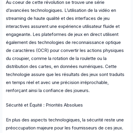
Au coeur de cette révolution se trouve une série
d’avancées technologiques. L’utilisation de la vidéo en
streaming de haute qualité et des interfaces de jeu
interactives assurent une expérience utilisateur fluide et
engageante. Les plateformes de jeux en direct utilisent
également des technologies de reconnaissance optique
de caractères (OCR) pour convertir les actions physiques
du croupier, comme la rotation de la roulette ou la
distribution des cartes, en données numériques. Cette
technologie assure que les résultats des jeux sont traduits
en temps réel et avec une précision irréprochable,
renforçant ainsi la confiance des joueurs.
Sécurité et Équité : Priorités Absolues
En plus des aspects technologiques, la sécurité reste une
préoccupation majeure pour les fournisseurs de ces jeux.