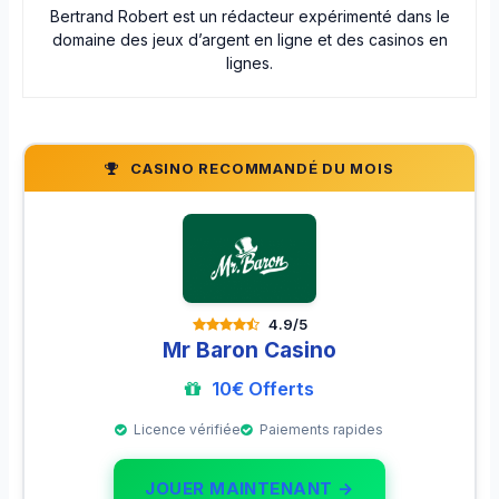
Bertrand Robert est un rédacteur expérimenté dans le
domaine des jeux d’argent en ligne et des casinos en
lignes.
CASINO RECOMMANDÉ DU MOIS
4.9/5
Mr Baron Casino
10€ Offerts
Licence vérifiée
Paiements rapides
JOUER MAINTENANT →