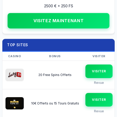
2500 € + 250 FS
VISITEZ MAINTENANT
TOP SITES
CASINO
BONUS
VISITER
VISITER
20 Free Spins Offerts
Revue
VISITER
10€ Offerts ou 15 Tours Gratuits
Revue