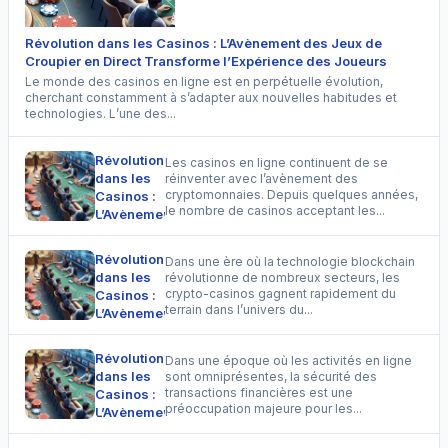
Révolution dans les Casinos : L’Avènement des Jeux de
Croupier en Direct Transforme l’Expérience des Joueurs
Le monde des casinos en ligne est en perpétuelle évolution,
cherchant constamment à s’adapter aux nouvelles habitudes et
technologies. L’une des...
Révolution
Les casinos en ligne continuent de se
dans les
réinventer avec l’avènement des
cryptomonnaies. Depuis quelques années,
Casinos :
le nombre de casinos acceptant les...
L’Avènement
des Jeux
de
Révolution
Dans une ère où la technologie blockchain
Croupier
dans les
révolutionne de nombreux secteurs, les
en Direct
crypto-casinos gagnent rapidement du
Casinos :
Transforme
terrain dans l’univers du...
L’Avènement
l’Expérience
des Jeux
des
de
Joueurs
Révolution
Dans une époque où les activités en ligne
Croupier
dans les
sont omniprésentes, la sécurité des
en Direct
transactions financières est une
Casinos :
Transforme
préoccupation majeure pour les...
L’Avènement
l’Expérience
des Jeux
des