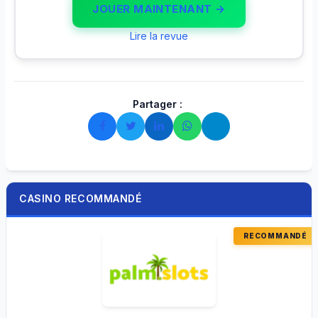
JOUER MAINTENANT →
Lire la revue
Partager :
CASINO RECOMMANDÉ