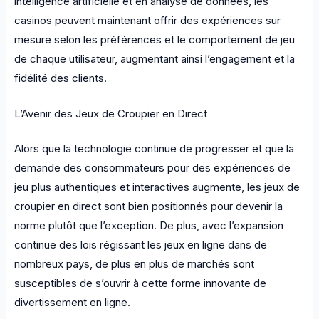
intelligence artificielle et en analyse de données, les
casinos peuvent maintenant offrir des expériences sur
mesure selon les préférences et le comportement de jeu
de chaque utilisateur, augmentant ainsi l’engagement et la
fidélité des clients.
L’Avenir des Jeux de Croupier en Direct
Alors que la technologie continue de progresser et que la
demande des consommateurs pour des expériences de
jeu plus authentiques et interactives augmente, les jeux de
croupier en direct sont bien positionnés pour devenir la
norme plutôt que l’exception. De plus, avec l’expansion
continue des lois régissant les jeux en ligne dans de
nombreux pays, de plus en plus de marchés sont
susceptibles de s’ouvrir à cette forme innovante de
divertissement en ligne.