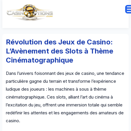
Révolution des Jeux de Casino:
L’Avènement des Slots à Thème
Cinématographique
Dans l’univers foisonnant des jeux de casino, une tendance
particulière gagne du terrain et transforme l’expérience
ludique des joueurs : les machines à sous à thème
cinématographique. Ces slots, alliant l’art du cinéma à
l’excitation du jeu, offrent une immersion totale qui semble
redéfinir les attentes et les engagements des amateurs de
casino.