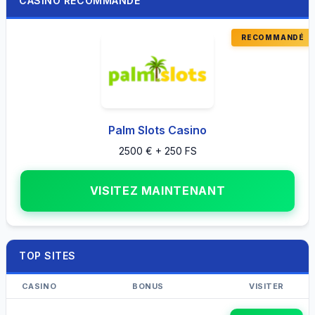
CASINO RECOMMANDÉ
Palm Slots Casino
2500 € + 250 FS
VISITEZ MAINTENANT
TOP SITES
CASINO
BONUS
VISITER