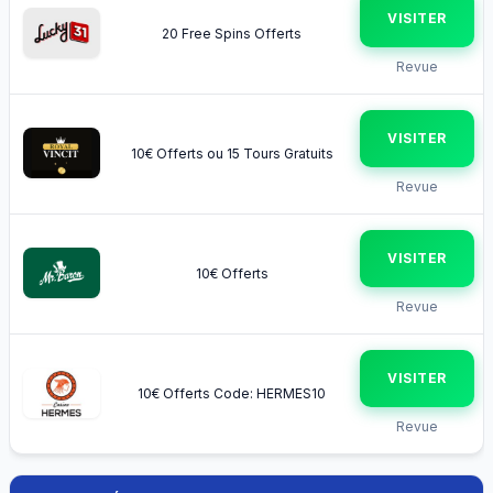
VISITER
20 Free Spins Offerts
Revue
VISITER
10€ Offerts ou 15 Tours Gratuits
Revue
VISITER
10€ Offerts
Revue
VISITER
10€ Offerts Code: HERMES10
Revue