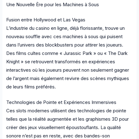
Une Nouvelle Ère pour les Machines à Sous
Fusion entre Hollywood et Las Vegas
L’industrie du casino en ligne, déjà florissante, trouve un
nouveau souffle avec ces machines à sous qui puisent
dans l’univers des blockbusters pour attirer les joueurs.
Des films cultes comme « Jurassic Park » ou « The Dark
Knight » se retrouvent transformés en expériences
interactives où les joueurs peuvent non seulement gagner
de l’argent mais également revivre des scènes mythiques
de leurs films préférés.
Technologies de Pointe et Expériences Immersives
Ces slots modernes utilisent des technologies de pointe
telles que la réalité augmentée et les graphismes 3D pour
créer des jeux visuellement époustouflants. La qualité
sonore n’est pas en reste, avec des bandes-son