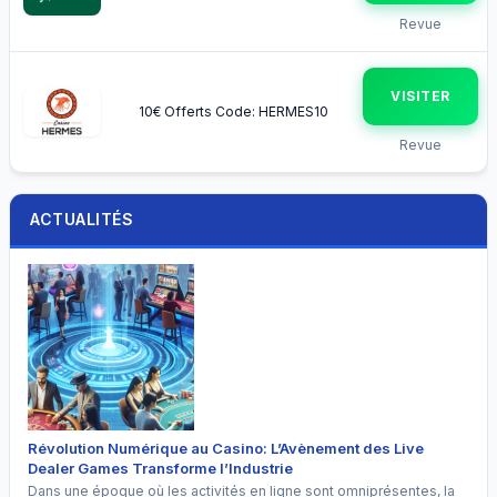
Revue
VISITER
10€ Offerts Code: HERMES10
Revue
ACTUALITÉS
Révolution Numérique au Casino: L’Avènement des Live
Dealer Games Transforme l’Industrie
Dans une époque où les activités en ligne sont omniprésentes, la