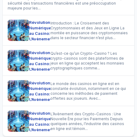
sécurité des transactions financières est une préoccupation
majeure pour les...
Révolution
Introduction : Le Croisement des
Numérique
Cryptomonnaies et des Jeux en Ligne La
montée en puissance des cryptomonnaies
au Casino:
dans le secteur financier n’est plus...
L’Avènement
des Live
Dealer
Révolution
Qu’est-ce qu’un Crypto-Casino ? Les
Games
Numérique
crypto-casinos sont des plateformes de
Transforme
jeux en ligne qui acceptent les monnaies
au Casino:
l’Industrie
cryptographiques comme...
L’Avènement
des Live
Dealer
Révolution
Le monde des casinos en ligne est en
Games
Numérique
constante évolution, notamment en ce qui
Transforme
concerne les méthodes de paiement
au Casino:
l’Industrie
offertes aux joueurs. Avec...
L’Avènement
des Live
Dealer
Révolution
L’Avènement des Crypto-Casinos : Une
Games
Numérique
Nouvelle Ère pour les Paiements Depuis
Transforme
quelques années, l’industrie des casinos
au Casino:
l’Industrie
en ligne est témoin...
L’Avènement
des Live