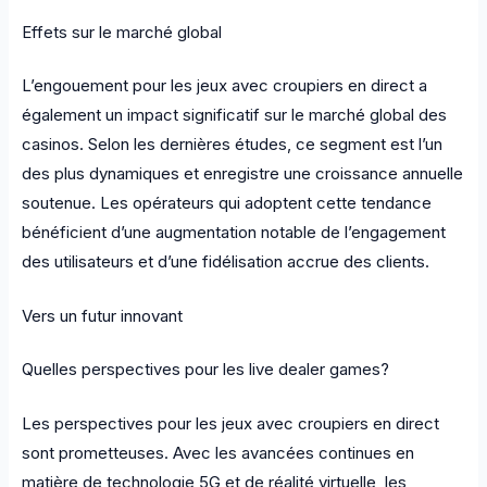
Effets sur le marché global
L’engouement pour les jeux avec croupiers en direct a
également un impact significatif sur le marché global des
casinos. Selon les dernières études, ce segment est l’un
des plus dynamiques et enregistre une croissance annuelle
soutenue. Les opérateurs qui adoptent cette tendance
bénéficient d’une augmentation notable de l’engagement
des utilisateurs et d’une fidélisation accrue des clients.
Vers un futur innovant
Quelles perspectives pour les live dealer games?
Les perspectives pour les jeux avec croupiers en direct
sont prometteuses. Avec les avancées continues en
matière de technologie 5G et de réalité virtuelle, les