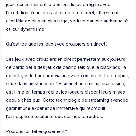
jeux, qui combinent le confort du jeu en ligne avec
l’excitation d’une interaction en temps réel, attirent une
clientèle de plus en plus large, séduite par leur authenticité
et leur dynamisme.
Qu’est-ce que les jeux avec croupiers en direct?
Les jeux avec croupiers en direct permettent aux joueurs
de participer à des jeux de casino tels que le blackjack, la
roulette, et le baccarat via une vidéo en direct. Le croupier,
situé dans un studio professionnel ou dans un vrai casino,
est filmé en temps réel et les joueurs placent leurs mises
depuis chez eux. Cette technologie de streaming avancée
garantit une expérience immersive qui reproduit
l’atmosphère excitante des casinos terrestres.
Pourquoi un tel engouement?