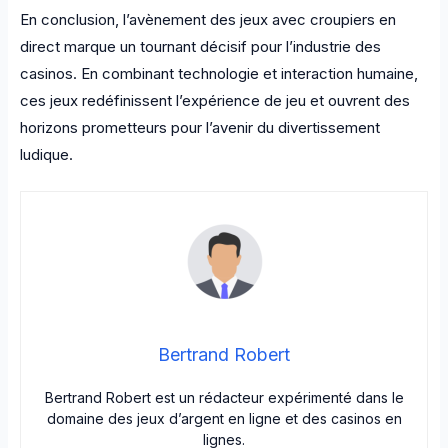
En conclusion, l’avènement des jeux avec croupiers en
direct marque un tournant décisif pour l’industrie des
casinos. En combinant technologie et interaction humaine,
ces jeux redéfinissent l’expérience de jeu et ouvrent des
horizons prometteurs pour l’avenir du divertissement
ludique.
Bertrand Robert
Bertrand Robert est un rédacteur expérimenté dans le
domaine des jeux d’argent en ligne et des casinos en
lignes.