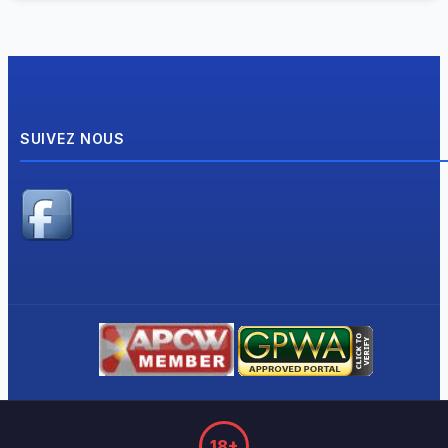
Dealer
Games
Transforme
l’Industrie
SUIVEZ NOUS
18+