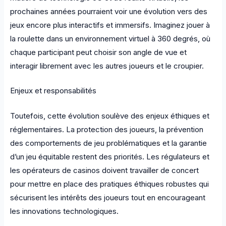
prochaines années pourraient voir une évolution vers des
jeux encore plus interactifs et immersifs. Imaginez jouer à
la roulette dans un environnement virtuel à 360 degrés, où
chaque participant peut choisir son angle de vue et
interagir librement avec les autres joueurs et le croupier.
Enjeux et responsabilités
Toutefois, cette évolution soulève des enjeux éthiques et
réglementaires. La protection des joueurs, la prévention
des comportements de jeu problématiques et la garantie
d’un jeu équitable restent des priorités. Les régulateurs et
les opérateurs de casinos doivent travailler de concert
pour mettre en place des pratiques éthiques robustes qui
sécurisent les intérêts des joueurs tout en encourageant
les innovations technologiques.