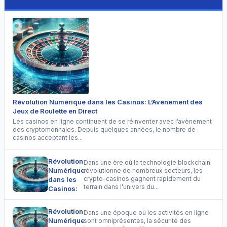
Révolution Numérique dans les Casinos: L’Avènement des
Jeux de Roulette en Direct
Les casinos en ligne continuent de se réinventer avec l’avènement
des cryptomonnaies. Depuis quelques années, le nombre de
casinos acceptant les...
Révolution
Dans une ère où la technologie blockchain
Numérique
révolutionne de nombreux secteurs, les
crypto-casinos gagnent rapidement du
dans les
terrain dans l’univers du...
Casinos:
L’Avènement
des Jeux
Révolution
Dans une époque où les activités en ligne
de
Numérique
sont omniprésentes, la sécurité des
Roulette