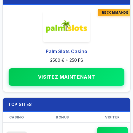
Palm Slots Casino
2500 € + 250 FS
VISITEZ MAINTENANT
TOP SITES
CASINO
BONUS
VISITER