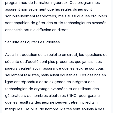
programmes de formation rigoureux. Ces programmes
assurent non seulement que les règles du jeu sont
scrupuleusement respectées, mais aussi que les croupiers
sont capables de gérer des outils technologiques avancés,
essentiels pour la diffusion en direct.
Sécurité et Équité: Les Priorités
Avec l’introduction de la roulette en direct, les questions de
sécurité et d’équité sont plus présentes que jamais. Les
joueurs veulent avoir l’assurance que les jeux ne sont pas
seulement réalistes, mais aussi équitables. Les casinos en
ligne ont répondu à cette exigence en intégrant des
technologies de cryptage avancées et en utilisant des
générateurs de nombres aléatoires (RNG) pour garantir
que les résultats des jeux ne peuvent être ni prédits ni
manipulés. De plus, de nombreux sites sont soumis à des