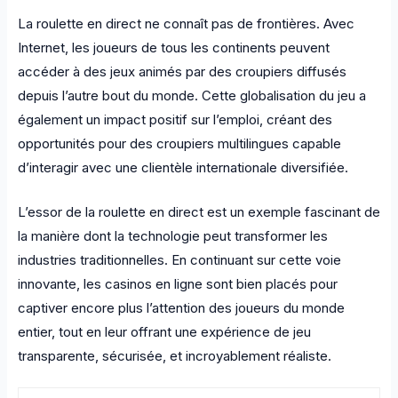
La roulette en direct ne connaît pas de frontières. Avec
Internet, les joueurs de tous les continents peuvent
accéder à des jeux animés par des croupiers diffusés
depuis l’autre bout du monde. Cette globalisation du jeu a
également un impact positif sur l’emploi, créant des
opportunités pour des croupiers multilingues capable
d’interagir avec une clientèle internationale diversifiée.
L’essor de la roulette en direct est un exemple fascinant de
la manière dont la technologie peut transformer les
industries traditionnelles. En continuant sur cette voie
innovante, les casinos en ligne sont bien placés pour
captiver encore plus l’attention des joueurs du monde
entier, tout en leur offrant une expérience de jeu
transparente, sécurisée, et incroyablement réaliste.