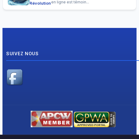
Casinos
en ligne est témoin...
Révolution
en Ligne
en Direct
Qui
Transforme
Les
Casinos
en Ligne
SUIVEZ NOUS