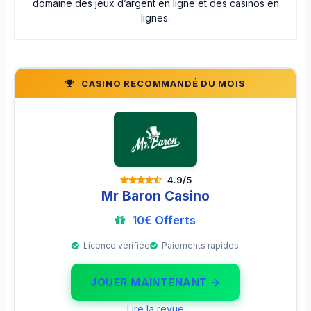
domaine des jeux d’argent en ligne et des casinos en
lignes.
CASINO RECOMMANDÉ DU MOIS
4.9/5
Mr Baron Casino
10€ Offerts
Licence vérifiée
Paiements rapides
JOUER MAINTENANT →
Lire la revue