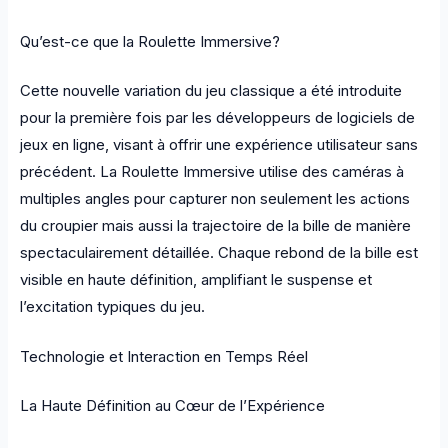
Qu’est-ce que la Roulette Immersive?
Cette nouvelle variation du jeu classique a été introduite
pour la première fois par les développeurs de logiciels de
jeux en ligne, visant à offrir une expérience utilisateur sans
précédent. La Roulette Immersive utilise des caméras à
multiples angles pour capturer non seulement les actions
du croupier mais aussi la trajectoire de la bille de manière
spectaculairement détaillée. Chaque rebond de la bille est
visible en haute définition, amplifiant le suspense et
l’excitation typiques du jeu.
Technologie et Interaction en Temps Réel
La Haute Définition au Cœur de l’Expérience