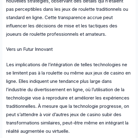
nouvelles stratégies, observant des détails qui n’étaient
pas perceptibles dans les jeux de roulette traditionnels ou
standard en ligne. Cette transparence accrue peut
influencer les décisions de mise et les tactiques des
joueurs de roulette professionnels et amateurs.
Vers un Futur Innovant
Les implications de l’intégration de telles technologies ne
se limitent pas à la roulette ou même aux jeux de casino en
ligne. Elles indiquent une tendance plus large dans
l’industrie du divertissement en ligne, où l’utilisation de la
technologie vise à reproduire et améliorer les expériences
traditionnelles. À mesure que la technologie progresse, on
peut s’attendre à voir d’autres jeux de casino subir des
transformations similaires, peut-être même en intégrant la
réalité augmentée ou virtuelle.