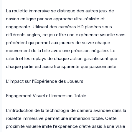
La roulette immersive se distingue des autres jeux de
casino en ligne par son approche ultra-réaliste et
engageante. Utilisant des caméras HD placées sous
différents angles, ce jeu offre une expérience visuelle sans
précédent qui permet aux joueurs de suivre chaque
mouvement de la bille avec une précision inégalée. Le
ralenti et les replays de chaque action garantissent que
chaque partie est aussi transparente que passionnante.
L’Impact sur l’Expérience des Joueurs
Engagement Visuel et Immersion Totale
L’introduction de la technologie de caméra avancée dans la
roulette immersive permet une immersion totale. Cette
proximité visuelle imite l’expérience d’être assis à une vraie