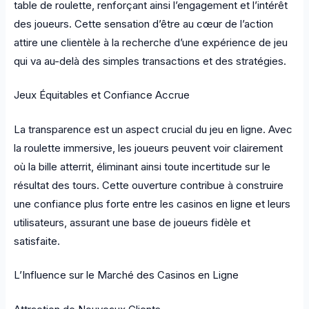
table de roulette, renforçant ainsi l’engagement et l’intérêt
des joueurs. Cette sensation d’être au cœur de l’action
attire une clientèle à la recherche d’une expérience de jeu
qui va au-delà des simples transactions et des stratégies.
Jeux Équitables et Confiance Accrue
La transparence est un aspect crucial du jeu en ligne. Avec
la roulette immersive, les joueurs peuvent voir clairement
où la bille atterrit, éliminant ainsi toute incertitude sur le
résultat des tours. Cette ouverture contribue à construire
une confiance plus forte entre les casinos en ligne et leurs
utilisateurs, assurant une base de joueurs fidèle et
satisfaite.
L’Influence sur le Marché des Casinos en Ligne